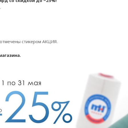
0ярд со скидкой до −25%!
.
е отмечены стикером АКЦИЯ.
магазина
.