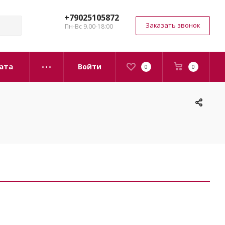
+79025105872
Заказать звонок
Пн-Вс 9.00-18:00
ата
Войти
0
0