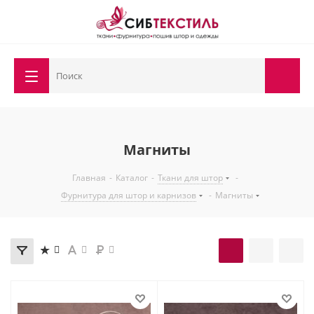
Магниты
Главная
-
Каталог
-
Ткани для штор
-
Фурнитура для штор и карнизов
-
Магниты