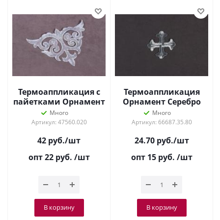
Термоаппликация с
Термоаппликация
пайетками Орнамент
Орнамент Серебро
Серебро 8568
3580
Много
Много
Артикул: 47560.020
Артикул: 66687.35.80
42
руб.
/шт
24.70
руб.
/шт
опт 22
руб.
/шт
опт 15
руб.
/шт
В корзину
В корзину