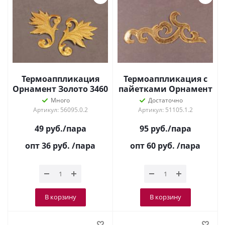
Термоаппликация
Термоаппликация с
Орнамент Золото 3460
пайетками Орнамент
Золото 8630
Много
Достаточно
Артикул: 56095.0.2
Артикул: 51105.1.2
49
руб.
/пара
95
руб.
/пара
опт 36
руб.
/пара
опт 60
руб.
/пара
В корзину
В корзину