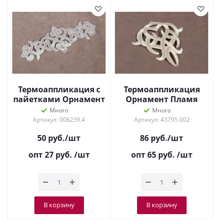
Термоаппликация с
Термоаппликация
пайетками Орнамент
Орнамент Пламя
Серебро 8573
Серебро APY1
Много
Много
Артикул: 008239.4
Артикул: 43795.002
50
руб.
/шт
86
руб.
/шт
опт 27
руб.
/шт
опт 65
руб.
/шт
В корзину
В корзину