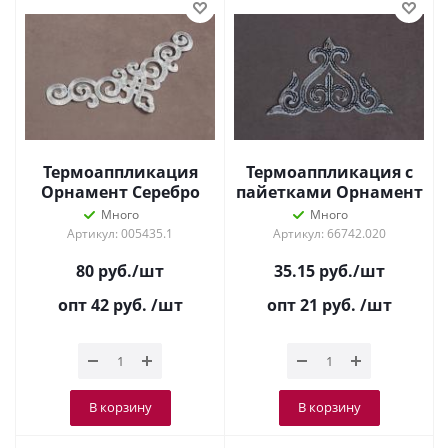
Термоаппликация
Термоаппликация с
Орнамент Серебро
пайетками Орнамент
3020
Серебро 8618
Много
Много
Артикул: 005435.1
Артикул: 66742.020
80
руб.
/шт
35.15
руб.
/шт
опт 42
руб.
/шт
опт 21
руб.
/шт
В корзину
В корзину