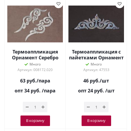
Термоаппликация
Термоаппликация с
Орнамент Серебро
пайетками Орнамент
1987
Серебро 8580
Много
Много
Артикул: 008172.020
Артикул: 47553
63
руб.
/пара
46
руб.
/шт
опт 34
руб.
/пара
опт 24
руб.
/шт
В корзину
В корзину