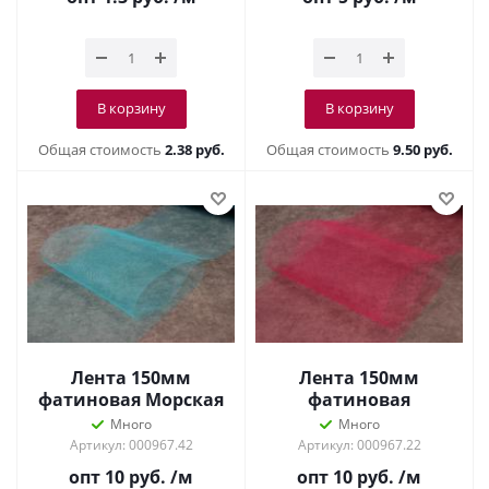
В корзину
В корзину
Общая стоимость
2.38 руб.
Общая стоимость
9.50 руб.
Лента 150мм
Лента 150мм
фатиновая Морская
фатиновая
волная
Малиновый
Много
Много
Артикул: 000967.42
Артикул: 000967.22
опт 10
руб.
/м
опт 10
руб.
/м