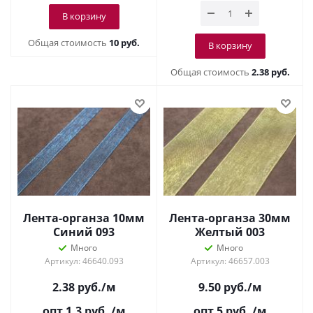
В корзину
Общая стоимость
10 руб.
В корзину
Общая стоимость
2.38 руб.
Лента-органза 10мм
Лента-органза 30мм
Синий 093
Желтый 003
Много
Много
Артикул: 46640.093
Артикул: 46657.003
2.38
руб.
/м
9.50
руб.
/м
опт 1.3
руб.
/м
опт 5
руб.
/м