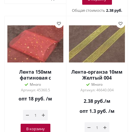
Общая стоимость
2.38 руб.
Лента 150мм
Лента-органза 10мм
фатиновая с
Желтый 004
рисунком
Много
Много
Коралловый
Артикул: 45360.5
Артикул: 46640.004
опт 18
руб.
/м
2.38
руб.
/м
опт 1.3
руб.
/м
В корзину