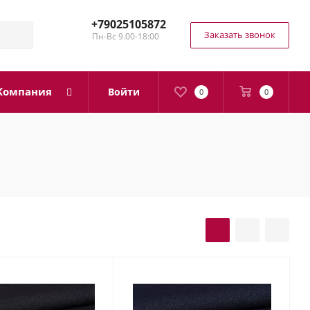
+79025105872
Заказать звонок
Пн-Вс 9.00-18:00
Компания
Войти
0
0