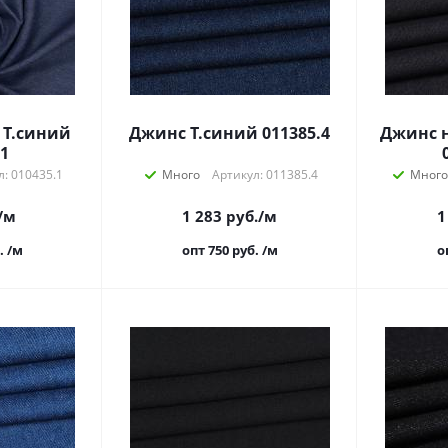
 Т.синий
Джинс Т.синий 011385.4
Джинс 
1
л: 010435.1
Много
Артикул: 011385.4
Много
/м
1 283
руб.
/м
1
.
/м
опт 750
руб.
/м
о