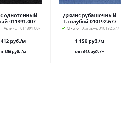
с однотонный
Джинс рубашечный
ый 011891.007
Т.голубой 010192.677
Артикул: 011891.007
Много
Артикул: 010192.677
 412
руб.
/м
1 159
руб.
/м
пт 850
руб.
/м
опт 698
руб.
/м