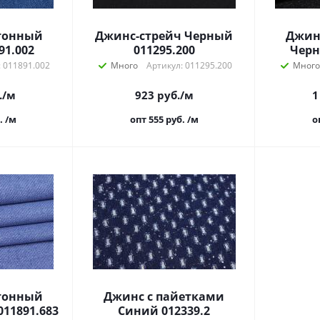
тонный
Джинс-стрейч Черный
Джин
91.002
011295.200
Черн
: 011891.002
Много
Артикул: 011295.200
Много
.
/м
923
руб.
/м
1
.
/м
опт 555
руб.
/м
о
тонный
Джинс с пайетками
011891.683
Синий 012339.2