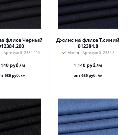
на флисе Черный
Джинс на флисе Т.синий
012384.200
012384.8
Артикул: 012384.200
Много
Артикул: 012384.8
 140
руб.
/м
1 140
руб.
/м
пт 686
руб.
/м
опт 686
руб.
/м