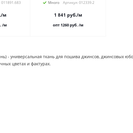
: 011891.683
Много
Артикул: 012339.2
.
/м
1 841
руб.
/м
.
/м
опт 1260
руб.
/м
нь) - универсальная ткань для пошива джинсов, джинсовых юбо
чных цветах и фактурах.