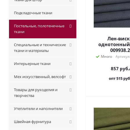
Подкладочные ткани
Постельные, полотенечные
ткани
Лен-виск
однотонный
Специальные и технические
009938.
ткани и материалы
Много
Артикул
Интерьерные ткани
857
руб.
Мех искусственный, велсофт
опт 515
руб
Товары для рукоделия и
творчества
Утеплители и наполнители
Швейная фурнитура