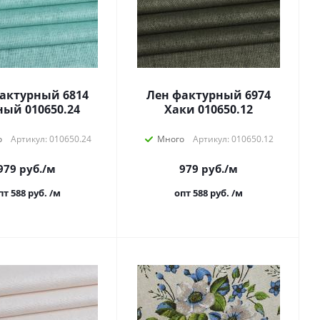
актурный 6814
Лен фактурный 6974
ый 010650.24
Хаки 010650.12
о
Артикул: 010650.24
Много
Артикул: 010650.12
979
руб.
/м
979
руб.
/м
пт 588
руб.
/м
опт 588
руб.
/м