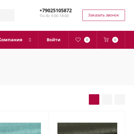
+79025105872
Заказать звонок
Пн-Вс 9.00-18:00
Компания
Войти
0
0