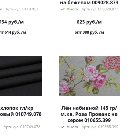
на бежевом 009028.873
о
Артикул: 011976.2
Много
Артикул: 009028.873
934
руб.
/м
625
руб.
/м
пт 614
руб.
/м
опт 388
руб.
/м
-хлопок гл/кр
Лён набивной 145 гр/
овый 010749.078
м.кв. Роза Прованс на
сером 010655.399
Артикул: 010749.078
Много
Артикул: 010655.399