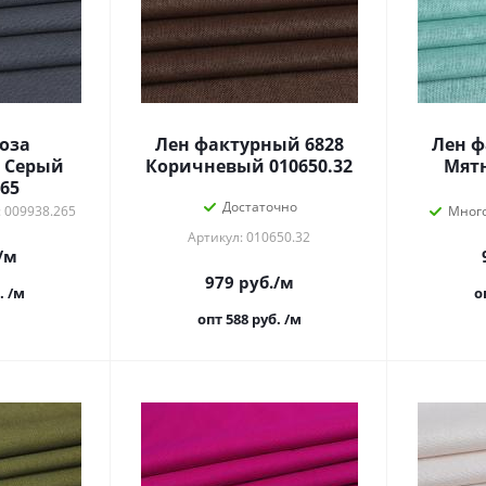
оза
Лен фактурный 6828
Лен ф
 Серый
Коричневый 010650.32
Мятн
265
Достаточно
: 009938.265
Мног
Артикул: 010650.32
/м
979
руб.
/м
.
/м
о
опт 588
руб.
/м