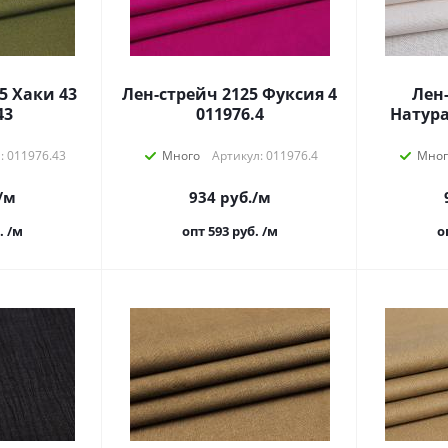
5 Хаки 43
Лен-стрейч 2125 Фуксия 4
Лен
43
011976.4
Натура
: 011976.43
Много
Артикул: 011976.4
Мног
/м
934
руб.
/м
.
/м
опт 593
руб.
/м
о