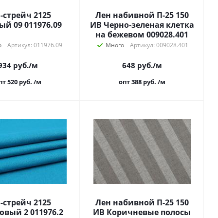
-стрейч 2125
Лен набивной П-25 150
ый 09 011976.09
ИВ Черно-зеленая клетка
на бежевом 009028.401
о
Артикул: 011976.09
Много
Артикул: 009028.401
934
руб.
/м
648
руб.
/м
пт 520
руб.
/м
опт 388
руб.
/м
-стрейч 2125
Лен набивной П-25 150
вый 2 011976.2
ИВ Коричневые полосы