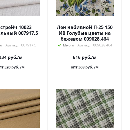
-стрейч 10023
Лен набивной П-25 150
льный 007917.5
ИВ Голубые цветы на
бежевом 009028.464
о
Артикул: 007917.5
Много
Артикул: 009028.464
934
руб.
/м
616
руб.
/м
пт 520
руб.
/м
опт 368
руб.
/м