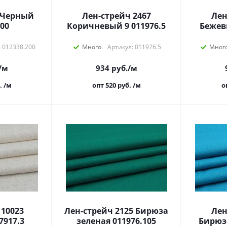
 Черный
Лен-стрейч 2467
Лен
200
Коричневый 9 011976.5
Бежев
: 012338.200
Много
Артикул: 011976.5
Мног
/м
934
руб.
/м
.
/м
опт 520
руб.
/м
о
 10023
Лен-стрейч 2125 Бирюза
Лен
7917.3
зеленая 011976.105
Бирюзо