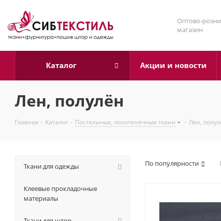
Оптово-розни
магазин
Каталог
Акции и новости
Лен, полулён
Главная
-
Каталог
-
Постельные, полотенечные ткани
-
Лен, полул
По популярности
Ткани для одежды
Клеевые прокладочные
материалы
Ткани для штор