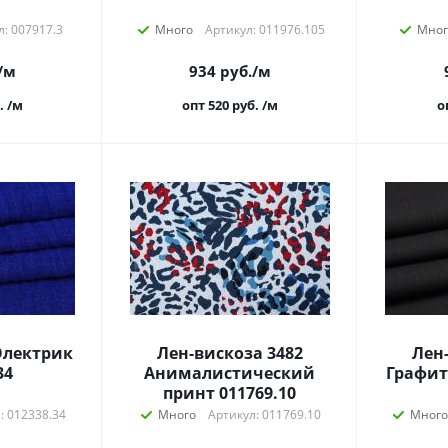
л: 007917.3
Много
Артикул: 011976.105
Мног
/м
934
руб.
/м
.
/м
опт 520
руб.
/м
о
Электрик
Лен-вискоза 3482
Лен
34
Анималистический
Графит
принт 011769.10
: 012338.34
Много
Артикул: 011769.10
Много