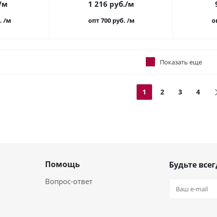
/м
1 216
руб.
/м
.
/м
опт 700
руб.
/м
о
Показать еще
1
2
3
4
Помощь
Будьте всег
Вопрос-ответ