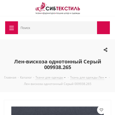
Лен-вискоза однотонный Серый
009938.265
Главная
-
Каталог
-
Ткани для одежды
-
Ткань для одежды Лен
-
Лен-вискоза однотонный Серый 009938.265