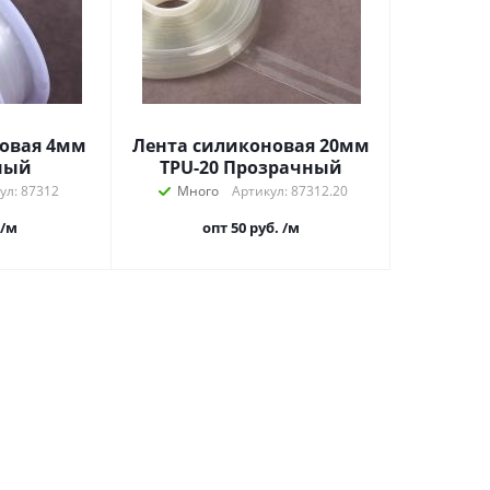
овая 4мм
Лента силиконовая 20мм
ный
TPU-20 Прозрачный
ул: 87312
Много
Артикул: 87312.20
/м
опт 50
руб.
/м