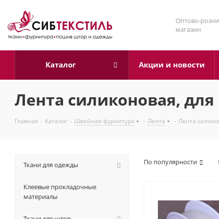
Оптово-розни
магазин
Каталог
Акции и новости
Лента силиконовая, для
Главная
-
Каталог
-
Швейная фурнитура
-
Лента
-
Лента силико
По популярности
Ткани для одежды
Клеевые прокладочные
материалы
Ткани для штор