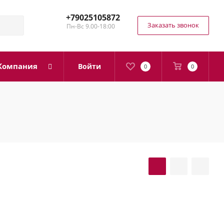
+79025105872
Заказать звонок
Пн-Вс 9.00-18:00
Компания
Войти
0
0