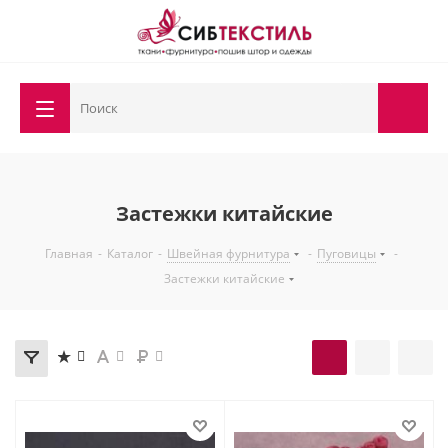
Застежки китайские
Главная
-
Каталог
-
Швейная фурнитура
-
Пуговицы
-
Застежки китайские