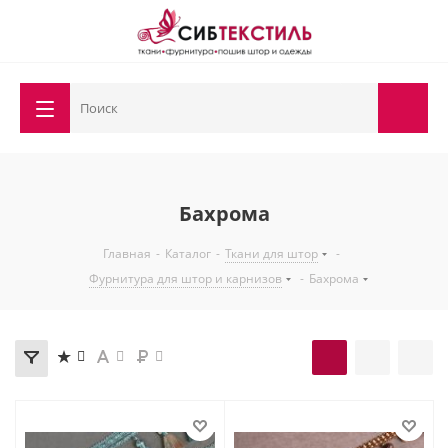
Бахрома
Главная
-
Каталог
-
Ткани для штор
-
Фурнитура для штор и карнизов
-
Бахрома