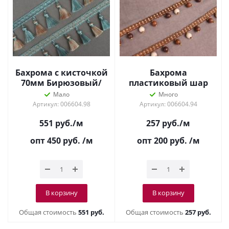
Бахрома с кисточкой
Бахрома
70мм Бирюзовый/
пластиковый шар
бежевый 7 см
15мм Венге 15 мм
Мало
Много
Артикул: 006604.98
Артикул: 006604.94
551
руб.
/м
257
руб.
/м
опт 450
руб.
/м
опт 200
руб.
/м
В корзину
В корзину
Общая стоимость
551 руб.
Общая стоимость
257 руб.