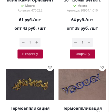
пайетками Орнамент
50*150мм Ветка с
Синий/золото 8558
цветами Золото
Много
Много
Артикул: 47562.2
Артикул: 80964.1.010
61
руб.
/шт
64
руб.
/шт
опт 43
руб.
/шт
опт 38
руб.
/шт
В корзину
В корзину
Термоаппликация
Термоаппликация