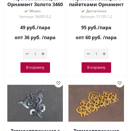
Орнамент Золото 3460
пайетками Орнамент
Золото 8630
Много
Достаточно
Артикул: 56095.0.2
Артикул: 51105.1.2
49
руб.
/пара
95
руб.
/пара
опт 36
руб.
/пара
опт 60
руб.
/пара
В корзину
В корзину