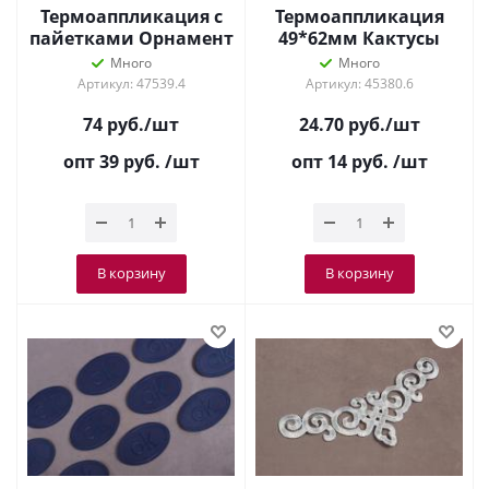
Термоаппликация с
Термоаппликация
пайетками Орнамент
49*62мм Кактусы
Серебро 8617
Зеленый/желтый/
Много
Много
коричневый/белый
Артикул: 47539.4
Артикул: 45380.6
74
руб.
/шт
24.70
руб.
/шт
опт 39
руб.
/шт
опт 14
руб.
/шт
В корзину
В корзину