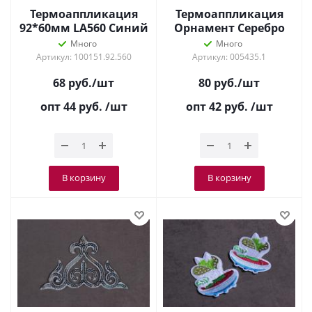
Термоаппликация
Термоаппликация
92*60мм LА560 Синий
Орнамент Серебро
3020
Много
Много
Артикул: 100151.92.560
Артикул: 005435.1
68
руб.
/шт
80
руб.
/шт
опт 44
руб.
/шт
опт 42
руб.
/шт
В корзину
В корзину