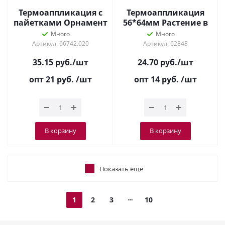
Термоаппликация с
Термоаппликация
пайетками Орнамент
56*64мм Растение в
Серебро 8618
горшке Зеленый/
Много
Много
бордовый/голубой
Артикул: 66742.020
Артикул: 62848
35.15
руб.
/шт
24.70
руб.
/шт
опт 21
руб.
/шт
опт 14
руб.
/шт
В корзину
В корзину
Показать еще
1
2
3
10