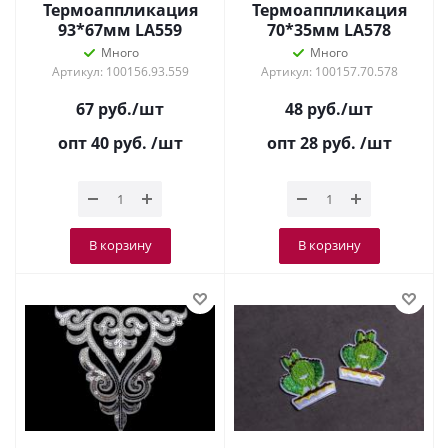
Термоаппликация
Термоаппликация
93*67мм LА559
70*35мм LА578
Т.Синий
Черный
Много
Много
Артикул: 100156.93.559
Артикул: 100157.70.578
67
руб.
/шт
48
руб.
/шт
опт 40
руб.
/шт
опт 28
руб.
/шт
В корзину
В корзину