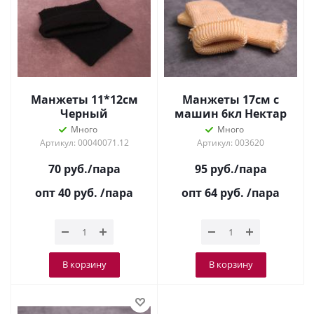
Манжеты 11*12см
Манжеты 17см с
Черный
машин 6кл Нектар
медовый
Много
Много
Артикул: 00040071.12
Артикул: 003620
70
руб.
/пара
95
руб.
/пара
опт 40
руб.
/пара
опт 64
руб.
/пара
В корзину
В корзину