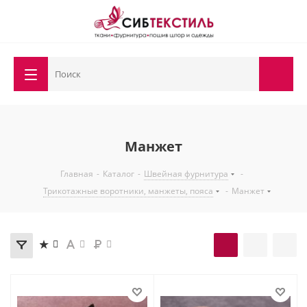
Манжет
Главная
-
Каталог
-
Швейная фурнитура
-
Трикотажные воротники, манжеты, пояса
-
Манжет