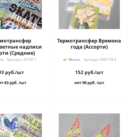
рмотрансфер
Термотрансфер Времена
ветные надписи
года (Ассорти)
рти (Средние)
го
Артикул: 43197.1
Много
Артикул: 000178.4
93
руб.
/шт
152
руб.
/шт
пт 63
руб.
/шт
опт 98
руб.
/шт