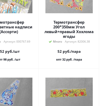
рмотрансфер
Термотрансфер
ветные надписи
200*350мм Угол
(Ассорти)
левый+правый Хохлома
ягоды
о
Артикул: 000767.69
Много
Артикул: 82006.38
52
руб.
/шт
52
руб.
/пара
пт 98
руб.
/шт
опт 32
руб.
/пара