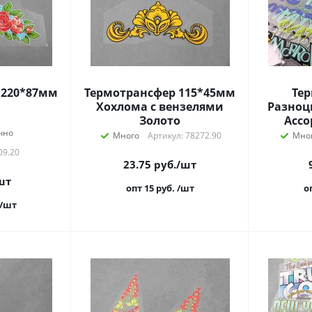
 220*87мм
Термотрансфер 115*45мм
Те
Хохлома с вензелями
Разноц
Золото
Ассо
чно
Много
Артикул: 78272.90
Мно
09.20
23.75
руб.
/шт
шт
опт 15
руб.
/шт
о
/шт