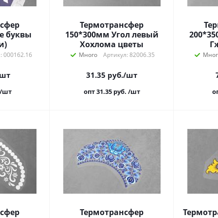
сфер
Термотрансфер
Те
е буквы
150*300мм Угол левый
200*35
и)
Хохлома цветы
Г
: 000162.16
Много
Артикул: 82006.35
Мног
/шт
31.35
руб.
/шт
/шт
опт 31.35
руб.
/шт
о
сфер
Термотрансфер
Термотр