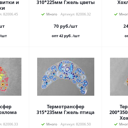
310*225мм Гжель цветы
Хох
ки
л: 82006.45
Много
Артикул: 82006.32
Мног
шт
70
руб.
/шт
24
/шт
опт 42
руб.
/шт
о
сфер
Термотрансфер
Те
315*235мм Гжель птица
200*35
ы
Хо
л: 82006.33
Много
Артикул: 82006.50
Мног