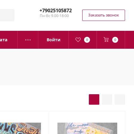
+79025105872
Заказать звонок
Пн-Вс 9.00-18:00
ата
Войти
0
0