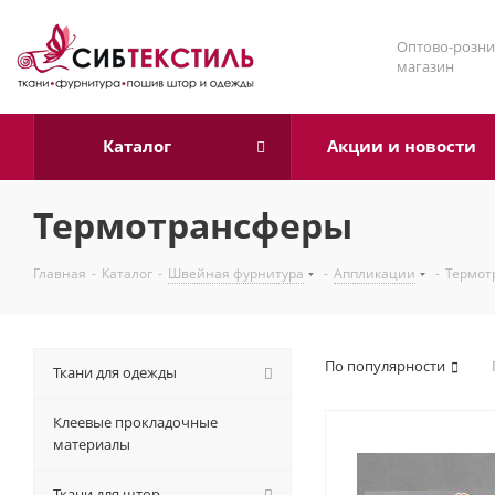
Оптово-розни
магазин
Каталог
Акции и новости
Термотрансферы
Главная
-
Каталог
-
Швейная фурнитура
-
Аппликации
-
Термот
По популярности
Ткани для одежды
Клеевые прокладочные
материалы
Ткани для штор