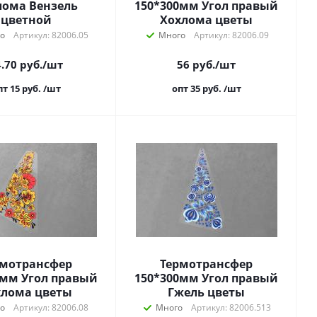
лома Вензель
150*300мм Угол правый
цветной
Хохлома цветы
о
Артикул: 82006.05
Много
Артикул: 82006.09
.70
руб.
/шт
56
руб.
/шт
пт 15
руб.
/шт
опт 35
руб.
/шт
рмотрансфер
Термотрансфер
0мм Угол правый
150*300мм Угол правый
хлома цветы
Гжель цветы
о
Артикул: 82006.08
Много
Артикул: 82006.513