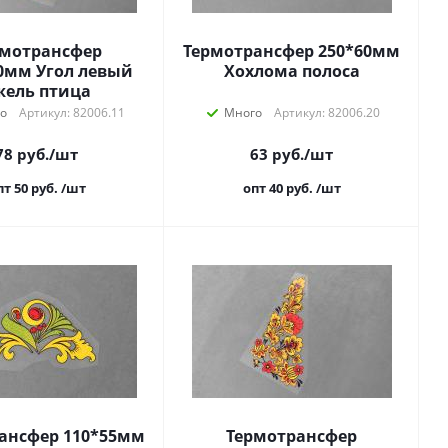
рмотрансфер
Термотрансфер 250*60мм
0мм Угол левый
Хохлома полоса
жель птица
о
Артикул: 82006.11
Много
Артикул: 82006.20
78
руб.
/шт
63
руб.
/шт
пт 50
руб.
/шт
опт 40
руб.
/шт
ансфер 110*55мм
Термотрансфер