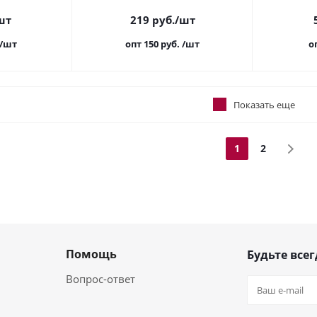
шт
219
руб.
/шт
/шт
опт 150
руб.
/шт
о
Показать еще
1
2
Помощь
Будьте всег
Вопрос-ответ