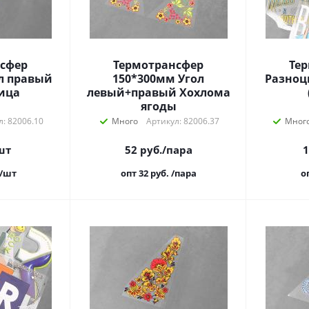
сфер
Термотрансфер
Те
л правый
150*300мм Угол
Разноц
ица
левый+правый Хохлома
ягоды
л: 82006.10
Много
Артикул: 82006.37
Мног
шт
52
руб.
/пара
1
/шт
опт 32
руб.
/пара
о