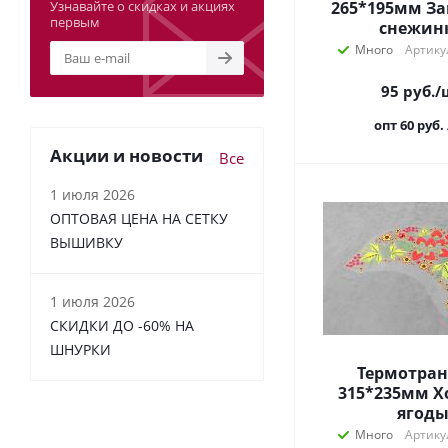
Узнавайте о скидках и акциях
265*195мм Завитки и
первым
снежин
Много
Артику
95
руб.
/
опт 60
руб.
Акции и новости
Все
1 июля 2026
ОПТОВАЯ ЦЕНА НА СЕТКУ
ВЫШИВКУ
1 июля 2026
СКИДКИ ДО -60% НА
ШНУРКИ
Термотран
315*235мм Хохлома
ягод
Много
Артику