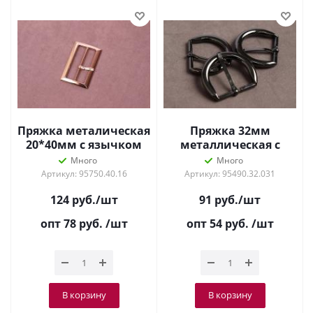
Пряжка металическая
Пряжка 32мм
20*40мм с язычком
металлическая с
Золотой
язычком Т.Никель
Много
Много
Артикул: 95750.40.16
Артикул: 95490.32.031
124
руб.
/шт
91
руб.
/шт
опт 78
руб.
/шт
опт 54
руб.
/шт
В корзину
В корзину