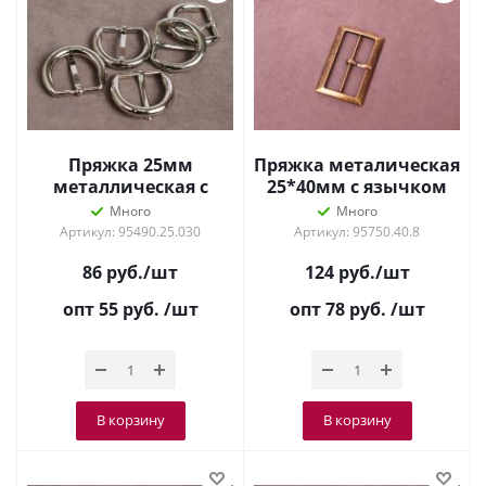
Пряжка 25мм
Пряжка металическая
металлическая с
25*40мм с язычком
язычком Никель
Антик
Много
Много
Артикул: 95490.25.030
Артикул: 95750.40.8
86
руб.
/шт
124
руб.
/шт
опт 55
руб.
/шт
опт 78
руб.
/шт
В корзину
В корзину