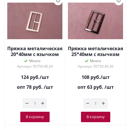
Пряжка металическая
Пряжка металическая
20*40мм с язычком
25*40мм с язычком
Матовое Серебро
Никель
Много
Много
Артикул: 95750.40.24
Артикул: 95750.40.30
124
руб.
/шт
108
руб.
/шт
опт 78
руб.
/шт
опт 63
руб.
/шт
В корзину
В корзину