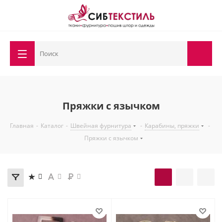
Пряжки с язычком
Главная
-
Каталог
-
Швейная фурнитура
-
Карабины, пряжки
-
Пряжки с язычком