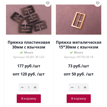
Пряжка пластиковая
Пряжка металическая
30мм с язычком
15*30мм с язычком
Черный
Матовое Золото
Много
Много
Артикул: 85281.30.124
Артикул: 95750.30.18
177
руб.
/шт
73
руб.
/шт
опт 120
руб.
/шт
опт 50
руб.
/шт
В корзину
В корзину