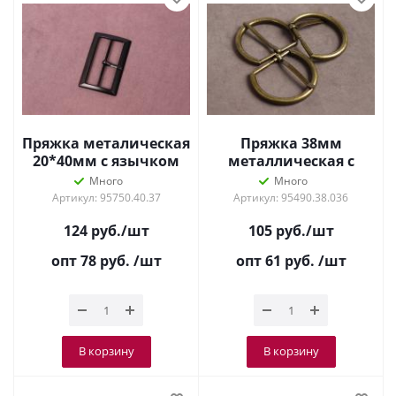
Пряжка металическая
Пряжка 38мм
20*40мм с язычком
металлическая с
Черный
язычком Антик
Много
Много
Артикул: 95750.40.37
Артикул: 95490.38.036
124
руб.
/шт
105
руб.
/шт
опт 78
руб.
/шт
опт 61
руб.
/шт
В корзину
В корзину