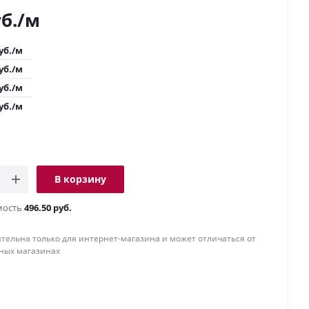
б.
/м
уб.
/м
уб.
/м
уб.
/м
уб.
/м
В корзину
мость
496.50 руб.
тельна только для интернет-магазина и может отличаться от
ных магазинах