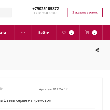
+79025105872
Заказать звонок
Пн-Вс 9.00-18:00
ата
Войти
0
0
Артикул:
011769.12
за Цветы серые на кремовом