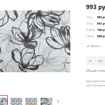
993
ру
<3 м
993
р
3-6 м
941
р
6-30 м
748
р
>30 м
598
р
Много
Общая стои
Цена действи
цен в рознич