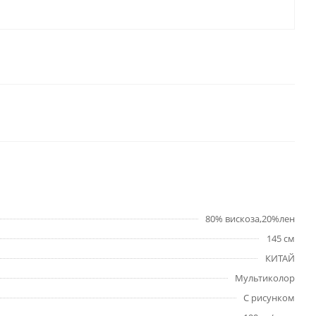
80% вискоза,20%лен
145 см
КИТАЙ
Мультиколор
С рисунком