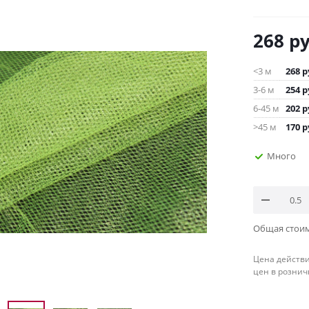
268
ру
<3 м
268
р
3-6 м
254
р
6-45 м
202
р
>45 м
170
р
Много
Общая стои
Цена действи
цен в рознич