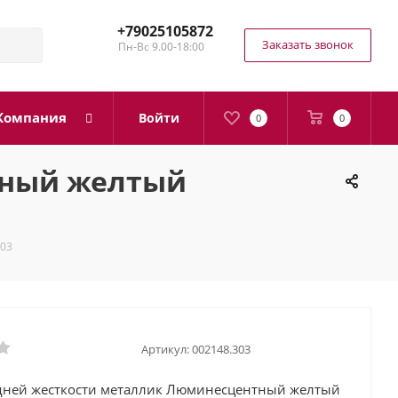
+79025105872
Заказать звонок
Пн-Вс 9.00-18:00
Компания
Войти
0
0
тный желтый
303
Артикул:
002148.303
дней жесткости металлик Люминесцентный желтый