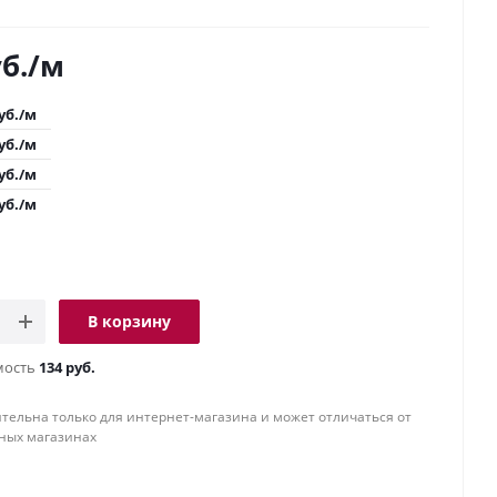
б.
/м
уб.
/м
уб.
/м
уб.
/м
уб.
/м
В корзину
мость
134 руб.
тельна только для интернет-магазина и может отличаться от
ных магазинах