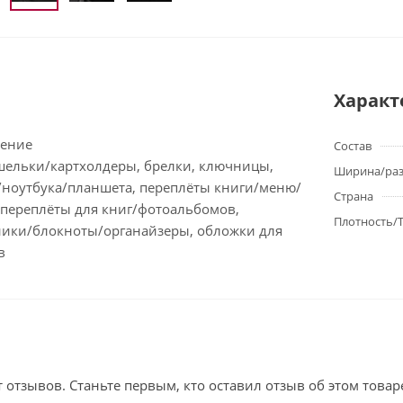
Характ
ение
Состав
шельки/картхолдеры, брелки, ключницы,
Ширина/ра
/ноутбука/планшета, переплёты книги/меню/
Страна
 переплёты для книг/фотоальбомов,
Плотность/
ики/блокноты/органайзеры, обложки для
в
т отзывов. Станьте первым, кто оставил отзыв об этом товар