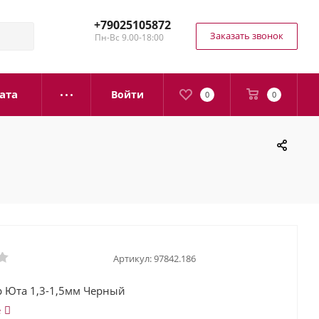
+79025105872
Заказать звонок
Пн-Вс 9.00-18:00
ата
Войти
0
0
Артикул:
97842.186
р Юта 1,3-1,5мм Черный
е