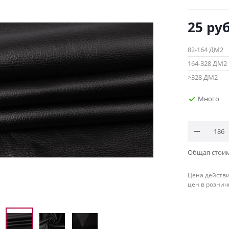
25
руб
82-164 ДМ2
164-328 ДМ2
>328 ДМ2
Много
Общая стои
Цена действи
цен в рознич