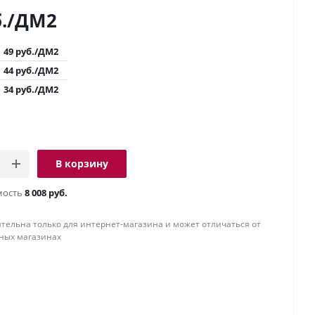
.
/ДМ2
49
руб.
/ДМ2
44
руб.
/ДМ2
34
руб.
/ДМ2
В корзину
мость
8 008 руб.
тельна только для интернет-магазина и может отличаться от
ных магазинах