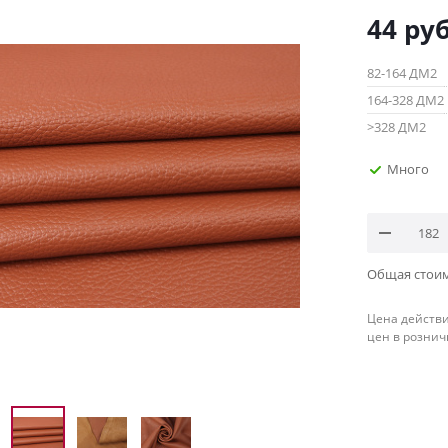
44
руб
82-164 ДМ2
164-328 ДМ2
>328 ДМ2
Много
Общая стои
Цена действи
цен в рознич