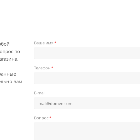
Ваше имя
*
юбой
опрос по
агазина.
Телефон
*
ванные
ельно вам
E-mail
Вопрос
*