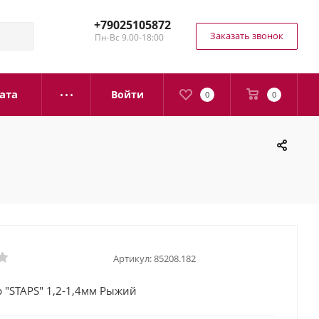
+79025105872
Заказать звонок
Пн-Вс 9.00-18:00
ата
Войти
0
0
Артикул:
85208.182
 "STAPS" 1,2-1,4мм Рыжий