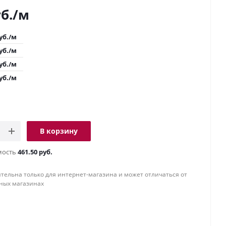
б.
/м
уб.
/м
уб.
/м
уб.
/м
уб.
/м
В корзину
мость
461.50 руб.
тельна только для интернет-магазина и может отличаться от
ных магазинах