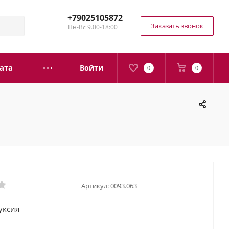
+79025105872
Заказать звонок
Пн-Вс 9.00-18:00
ата
Войти
0
0
Артикул:
0093.063
уксия