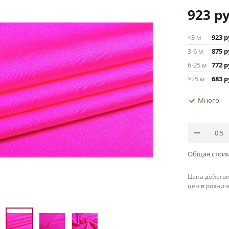
923
ру
<3 м
923
р
3-6 м
875
р
6-25 м
772
р
>25 м
683
р
Много
Общая стои
Цена действи
цен в рознич