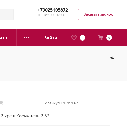
+79025105872
Заказать звонок
Пн-Вс 9.00-18:00
ата
Войти
0
0
Артикул:
012151.62
й креш Коричневый 62