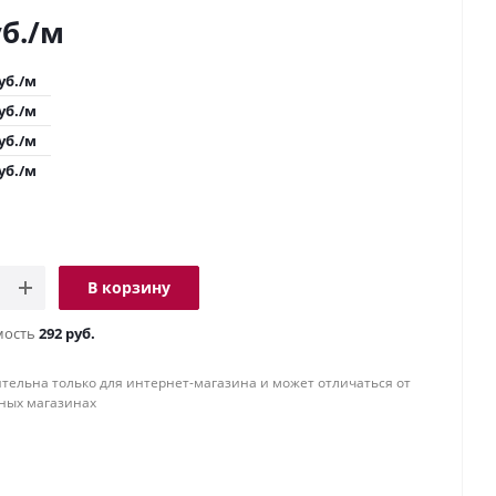
б.
/м
уб.
/м
уб.
/м
уб.
/м
уб.
/м
В корзину
мость
292 руб.
тельна только для интернет-магазина и может отличаться от
ных магазинах