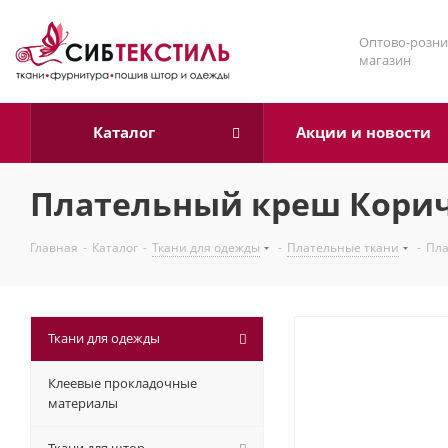
Оптово-розни
магазин
Каталог
Акции и новости
Плательный креш Коричн
Главная
-
Каталог
-
Ткани для одежды
-
Плательные ткани
-
Пла
Ткани для одежды
Клеевые прокладочные
материалы