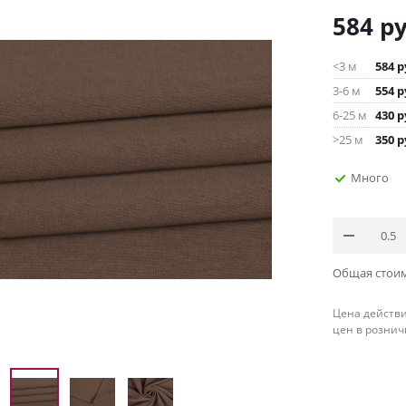
584
ру
<3 м
584
р
3-6 м
554
р
6-25 м
430
р
>25 м
350
р
Много
Общая стои
Цена действи
цен в рознич