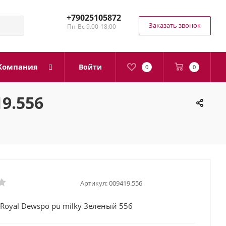
+79025105872
Заказать звонок
Пн-Вс 9.00-18:00
Компания
Войти
0
0
9.556
Артикул:
009419.556
Royal Dewspo pu milky Зеленый 556