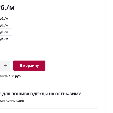
б.
/м
уб.
/м
уб.
/м
уб.
/м
уб.
/м
В корзину
мость
138 руб.
Ё ДЛЯ ПОШИВА ОДЕЖДЫ НА ОСЕНЬ-ЗИМУ
вая коллекция