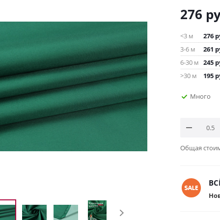
276
ру
<3 м
276
р
3-6 м
261
р
6-30 м
245
р
>30 м
195
р
Много
Общая стои
ВС
Но