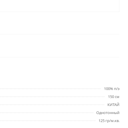
100% п/э
150 см
КИТАЙ
Однотонный
125 гр/м.кв.