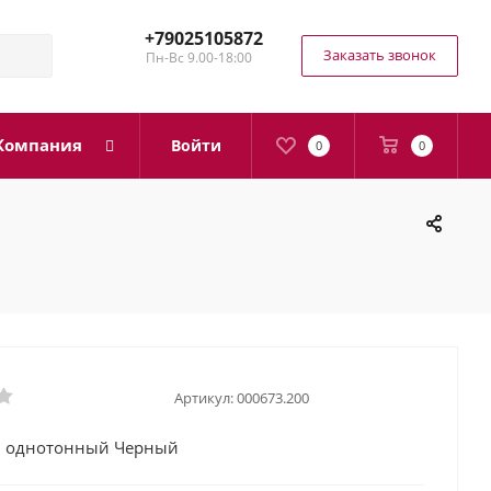
+79025105872
Заказать звонок
Пн-Вс 9.00-18:00
Компания
Войти
0
0
Артикул:
000673.200
н однотонный Черный