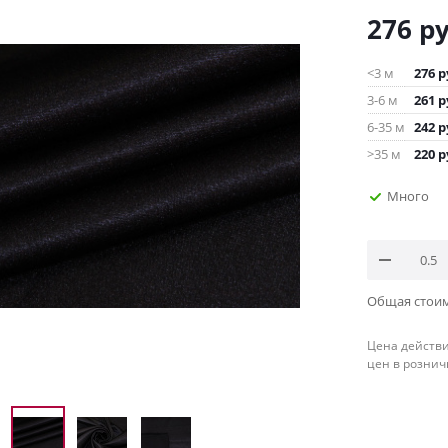
276
ру
<3 м
276
р
3-6 м
261
р
6-35 м
242
р
>35 м
220
р
Много
Общая стои
Цена действи
цен в рознич