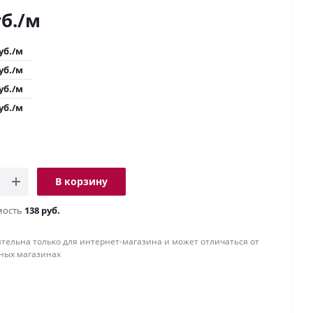
б.
/м
уб.
/м
уб.
/м
уб.
/м
уб.
/м
В корзину
мость
138 руб.
тельна только для интернет-магазина и может отличаться от
ных магазинах