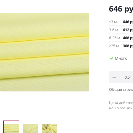
646
ру
<3 м
646
р
3-6 м
612
р
6-25 м
468
р
>25 м
368
р
Много
Общая стои
Цена действи
цен в рознич