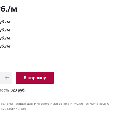
б.
/м
уб.
/м
уб.
/м
уб.
/м
уб.
/м
В корзину
мость
323 руб.
тельна только для интернет-магазина и может отличаться от
ных магазинах