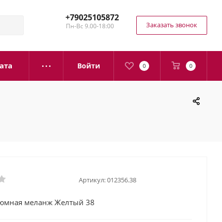
+79025105872
Заказать звонок
Пн-Вс 9.00-18:00
ата
Войти
0
0
Артикул:
012356.38
тюмная меланж Желтый 38