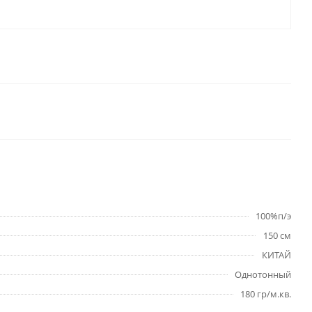
100%п/э
150 см
КИТАЙ
Однотонный
180 гр/м.кв.