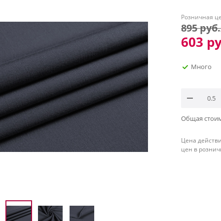
Розничная ц
895
руб.
603
ру
Много
Общая стои
Цена действи
цен в рознич