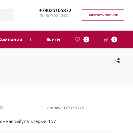
+79025105872
Заказать звонок
Пн-Вс 9.00-18:00
Компания
Войти
0
0
Артикул:
006750.275
юмная Galyna Т.серый 157