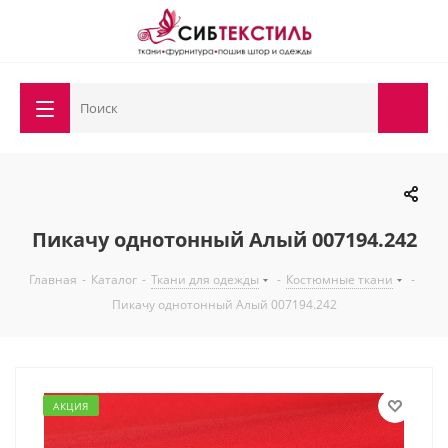
Пикачу однотонный Алый 007194.242
Главная
-
Каталог
-
Ткани для одежды
-
Костюмные ткани
-
Пикачу однотонный Алый 007194.242
АКЦИЯ