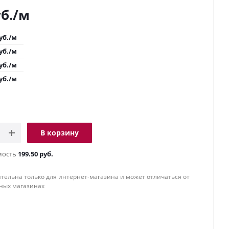
б.
/м
уб.
/м
уб.
/м
уб.
/м
уб.
/м
В корзину
мость
199.50 руб.
тельна только для интернет-магазина и может отличаться от
ных магазинах