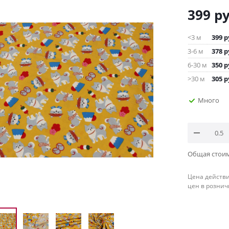
399
ру
<3 м
399
р
3-6 м
378
р
6-30 м
350
р
>30 м
305
р
Много
Общая стои
Цена действи
цен в рознич