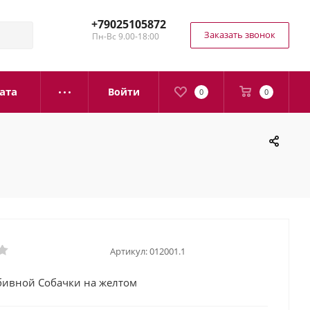
+79025105872
Заказать звонок
Пн-Вс 9.00-18:00
ата
Войти
0
0
Артикул:
012001.1
бивной Собачки на желтом