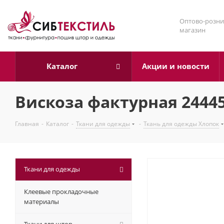
Оптово-розни
магазин
Каталог
Акции и новости
Вискоза фактурная 24445
Главная
-
Каталог
-
Ткани для одежды
-
Ткань для одежды Хлопок
Ткани для одежды
Клеевые прокладочные
материалы