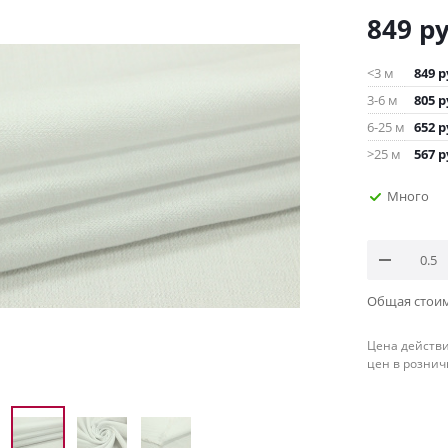
849
ру
<3 м
849
р
3-6 м
805
р
6-25 м
652
р
>25 м
567
р
Много
Общая стои
Цена действи
цен в рознич