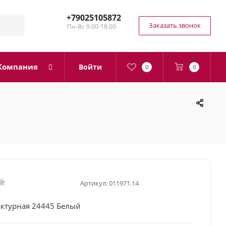
+79025105872
Заказать звонок
Пн-Вс 9.00-18:00
Компания
Войти
0
0
Артикул:
011971.14
актурная 24445 Белый