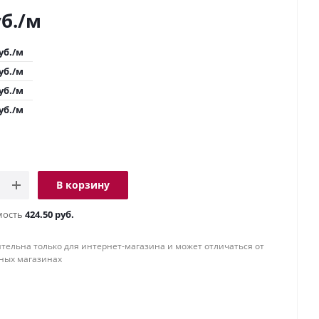
б.
/м
уб.
/м
уб.
/м
уб.
/м
уб.
/м
В корзину
мость
424.50 руб.
тельна только для интернет-магазина и может отличаться от
ных магазинах