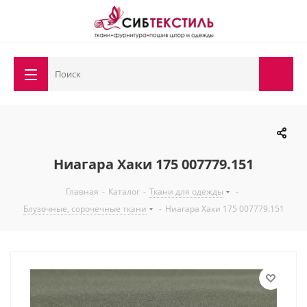
Ниагара Хаки 175 007779.151
Главная
-
Каталог
-
Ткани для одежды
-
Блузочные, сорочечные ткани
-
Ниагара Хаки 175 007779.151