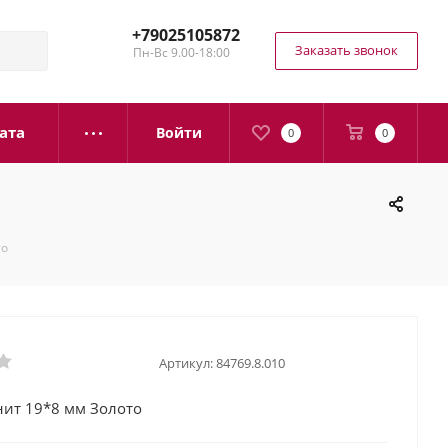
+79025105872
Заказать звонок
Пн-Вс 9.00-18:00
ата
Войти
0
0
то
Артикул:
84769.8.010
нит 19*8 мм Золото