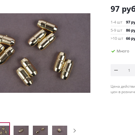
97
руб
1-4 шт
97
ру
5-9 шт
86
ру
>10 шт
66
ру
Много
Цена действи
цен в рознич