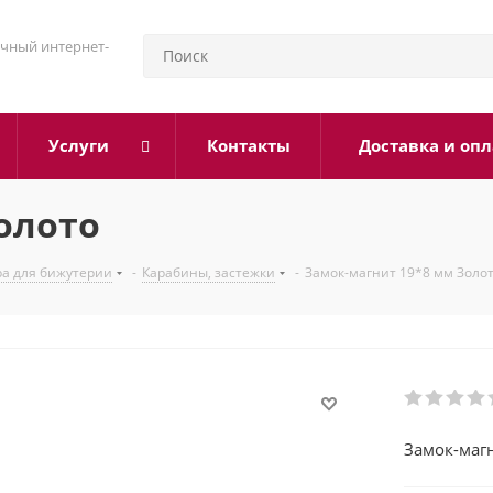
чный интернет-
Услуги
Контакты
Доставка и опл
олото
а для бижутерии
-
Карабины, застежки
-
Замок-магнит 19*8 мм Золо
Замок-маг