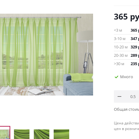
365
ру
<3 м
365
3-10 м
347
10-20 м
329
20-30 м
289
>30 м
235
Много
Общая стои
Цена действи
цен в рознич