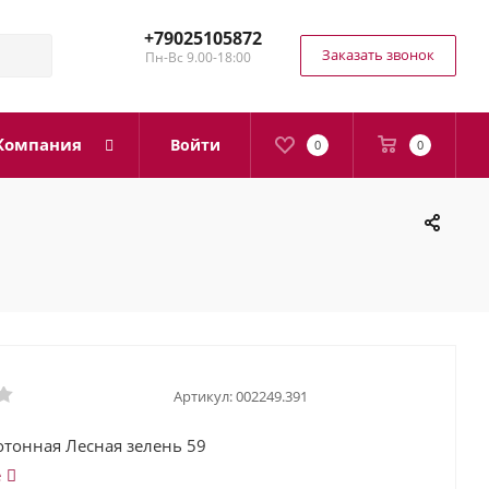
+79025105872
Заказать звонок
Пн-Вс 9.00-18:00
Компания
Войти
0
0
Артикул:
002249.391
отонная Лесная зелень 59
е