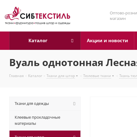
Оптово-розни
магазин
Каталог
Акции и новости
Вуаль однотонная Лесная
Главная
-
Каталог
-
Ткани для штор
-
Тюлевые ткани
-
Ткань тю
Ткани для одежды
Клеевые прокладочные
материалы