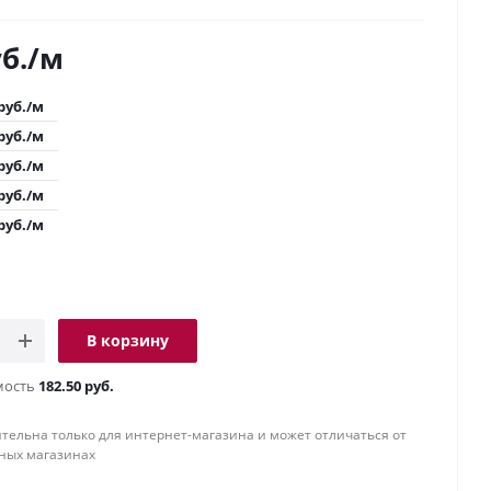
б.
/м
руб.
/м
руб.
/м
руб.
/м
руб.
/м
руб.
/м
В корзину
мость
182.50 руб.
тельна только для интернет-магазина и может отличаться от
ных магазинах