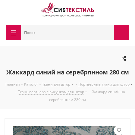
Жаккард синий на серебрянном 280 см
Главная
-
Каталог
-
Ткани для штор
-
Портьерные ткани для штор
-
Ткань портьера с рисунком для штор
-
Жаккард синий на
серебрянном 280 см